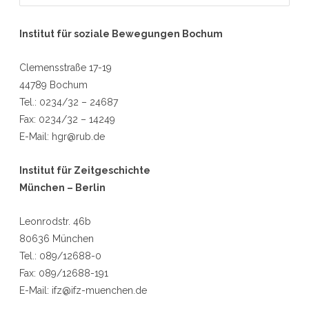
a
r
Institut für soziale Bewegungen Bochum
c
h
Clemensstraße 17-19
44789 Bochum
Tel.: 0234/32 – 24687
Fax: 0234/32 – 14249
E-Mail: hgr@rub.de
Institut für Zeitgeschichte
München – Berlin
Leonrodstr. 46b
80636 München
Tel.: 089/12688-0
Fax: 089/12688-191
E-Mail: ifz@ifz-muenchen.de