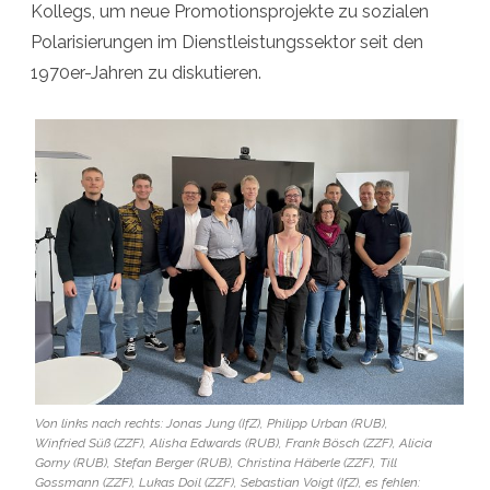
Kollegs, um neue Promotionsprojekte zu sozialen
Polarisierungen im Dienstleistungssektor seit den
1970er-Jahren zu diskutieren.
Von links nach rechts: Jonas Jung (IfZ), Philipp Urban (RUB),
Winfried Süß (ZZF), Alisha Edwards (RUB), Frank Bösch (ZZF), Alicia
Gorny (RUB), Stefan Berger (RUB), Christina Häberle (ZZF), Till
Gossmann (ZZF), Lukas Doil (ZZF), Sebastian Voigt (IfZ), es fehlen: