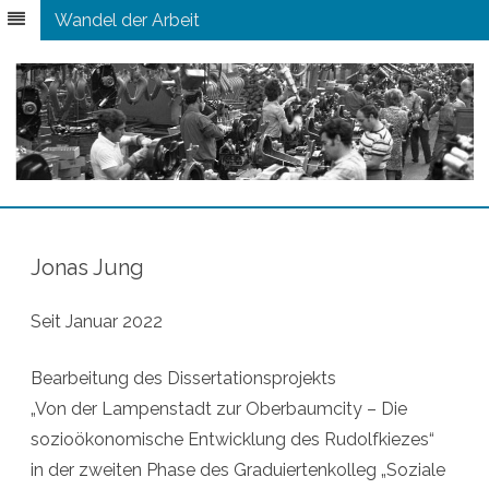
Wandel der Arbeit
Zum
Inhalt
springen
Jonas Jung
Seit Januar 2022
Bearbeitung des Dissertationsprojekts
„Von der Lampenstadt zur Oberbaumcity – Die
sozioökonomische Entwicklung des Rudolfkiezes“
in der zweiten Phase des Graduiertenkolleg „Soziale