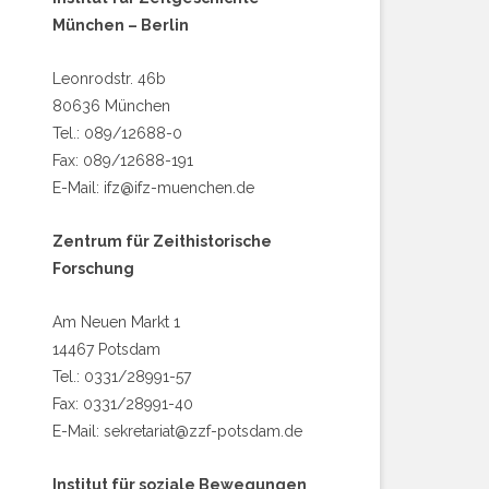
c
München – Berlin
h
Leonrodstr. 46b
80636 München
Tel.: 089/12688-0
Fax: 089/12688-191
E-Mail: ifz@ifz-muenchen.de
Zentrum für Zeithistorische
Forschung
Am Neuen Markt 1
14467 Potsdam
Tel.: 0331/28991-57
Fax: 0331/28991-40
E-Mail: sekretariat@zzf-potsdam.de
Institut für soziale Bewegungen